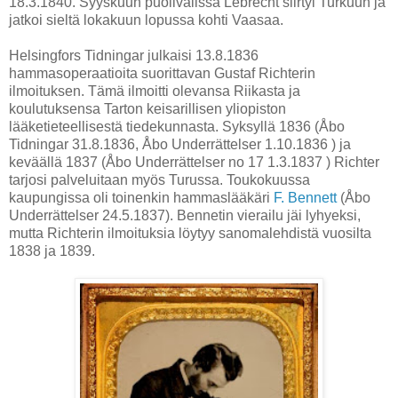
18.3.1840.
Syyskuun puolivälissä Lebrecht siirtyi Turkuun ja
jatkoi sieltä lokakuun lopussa kohti Vaasaa.
Helsingfors Tidningar julkaisi 13.8.1836
hammasoperaatioita suorittavan Gustaf Richterin
ilmoituksen. Tämä ilmoitti olevansa Riikasta ja
koulutuksensa Tarton keisarillisen yliopiston
lääketieteellisestä tiedekunnasta. Syksyllä 1836 (Åbo
Tidningar 31.8.1836, Åbo Underrättelser 1.10.1836 ) ja
keväällä 1837 (
Åbo Underrättelser no 17
1.3.1837
) Richter
tarjosi palveluitaan myös Turussa. Toukokuussa
kaupungissa oli toinenkin hammaslääkäri
F. Bennett
(Åbo
Underrättelser 24.5.1837). Bennetin vierailu jäi lyhyeksi,
mutta Richterin ilmoituksia löytyy sanomalehdistä vuosilta
1838 ja 1839.