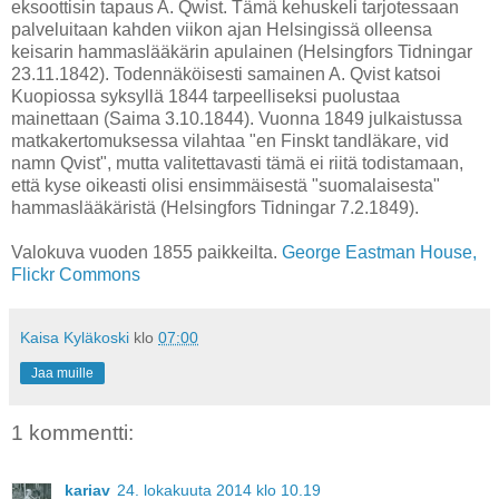
eksoottisin tapaus A. Qwist. Tämä kehuskeli tarjotessaan
palveluitaan kahden viikon ajan Helsingissä olleensa
keisarin hammaslääkärin apulainen (Helsingfors Tidningar
23.11.1842). Todennäköisesti samainen A. Qvist katsoi
Kuopiossa syksyllä 1844 tarpeelliseksi puolustaa
mainettaan (Saima 3.10.1844). Vuonna 1849 julkaistussa
matkakertomuksessa vilahtaa "en Finskt tandläkare, vid
namn Qvist", mutta valitettavasti tämä ei riitä todistamaan,
että kyse oikeasti olisi ensimmäisestä "suomalaisesta"
hammaslääkäristä (Helsingfors Tidningar 7.2.1849).
Valokuva vuoden 1855 paikkeilta.
George Eastman House,
Flickr Commons
Kaisa Kyläkoski
klo
07:00
Jaa muille
1 kommentti:
kariav
24. lokakuuta 2014 klo 10.19