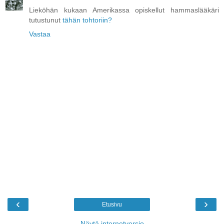
Lieköhän kukaan Amerikassa opiskellut hammaslääkäri
tutustunut
tähän tohtoriin?
Vastaa
‹
›
Etusivu
Näytä internetversio