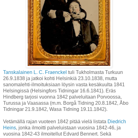
Tanskalainen L. C. Fraenckel
tuli Tukholmasta Turkuun
26.9.1838 ja jatkoi kohti Helsinkiä 23.10.1838, mutta
sanomalehti-ilmoituksiaan löysin vasta kesäkuulta 1841
Helsingissä (Helsingfors Tidningar 16.6.1841). Eräs
Hindberg tarjosi vuonna 1842 palveluitaan Porvoossa,
Turussa ja Vaasassa (m.m. Borgå Tidning 20.8.1842, Åbo
Tidningar 21.9.1842, Wasa Tidning 19.11.1842).
Vetämällä rajan vuoteen 1842 pitää vielä listata
Diedrich
Heins
, jonka ilmoitti palveluistaan vuosina 1842-46, ja
vuosina 1842-43 ilmoitellut Edvard Bennert. Sekä