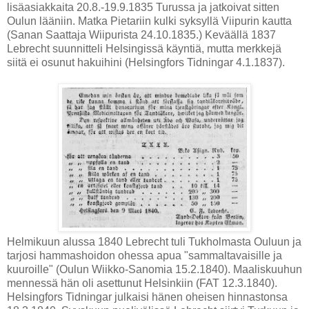
lisäasiakkaita 20.8.-19.9.1835 Turussa ja jatkoivat sitten
Oulun lääniin. Matka Pietariin kulki syksyllä Viipurin kautta
(
Sanan Saattaja Wiipurista
24.10.1835.
) Keväällä 1837
Lebrecht suunnitteli Helsingissä käyntiä, mutta merkkejä
siitä ei osunut hakuihini (
Helsingfors Tidningar
4.1.1837
).
Helmikuun alussa 1840 Lebrecht tuli Tukholmasta Ouluun ja
tarjosi hammashoidon ohessa apua "sammaltavaisille ja
kuuroille" (Oulun Wiikko-Sanomia 15.2.1840). Maaliskuuhun
mennessä hän oli asettunut Helsinkiin (FAT
12.3.1840
).
Helsingfors Tidningar
julkaisi hänen oheisen hinnastonsa