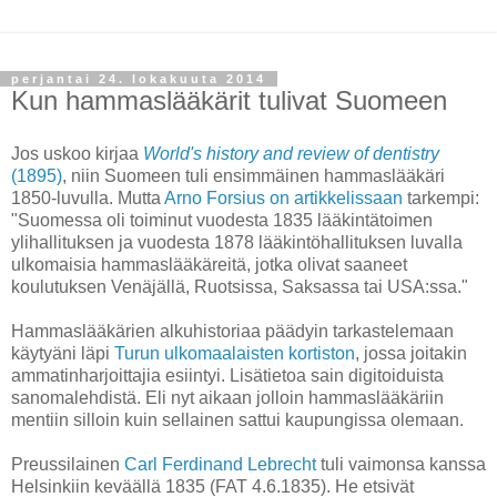
perjantai 24. lokakuuta 2014
Kun hammaslääkärit tulivat Suomeen
Jos uskoo kirjaa
World's history and review of dentistry
(1895)
, niin Suomeen tuli ensimmäinen hammaslääkäri
1850-luvulla. Mutta
Arno Forsius on artikkelissaan
tarkempi:
"Suomessa oli toiminut vuodesta 1835 lääkintätoimen
ylihallituksen ja vuodesta 1878 lääkintöhallituksen luvalla
ulkomaisia hammaslääkäreitä, jotka olivat saaneet
koulutuksen Venäjällä, Ruotsissa, Saksassa tai USA:ssa."
Hammaslääkärien alkuhistoriaa päädyin tarkastelemaan
käytyäni läpi
Turun ulkomaalaisten kortiston
, jossa joitakin
ammatinharjoittajia esiintyi. Lisätietoa sain digitoiduista
sanomalehdistä. Eli nyt aikaan jolloin hammaslääkäriin
mentiin silloin kuin sellainen sattui kaupungissa olemaan.
Preussilainen
Carl Ferdinand Lebrecht
tuli vaimonsa kanssa
Helsinkiin keväällä 1835 (FAT
4.6.1835
). He etsivät