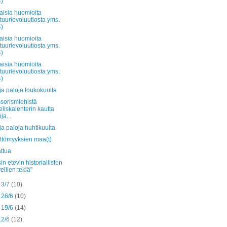
4)
aisia huomioita
ttuurievoluutiosta yms.
4)
aisia huomioita
ttuurievoluutiosta yms.
4)
aisia huomioita
ttuurievoluutiosta yms.
4)
uja paloja toukokuulta
sorismiehistä
eliskalenterin kautta
ja...
uja paloja huhtikuulta
ttömyyksien maa(t)
ttua
in etevin historiallisten
ellien tekiä"
- 3/7
(10)
- 26/6
(10)
- 19/6
(14)
 12/6
(12)