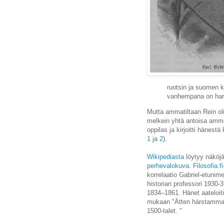
ruotsin ja suomen ki
vanhempana on harj
Mutta ammatiltaan Rein oli
melkein yhtä antoisa ammat
oppilas ja kirjoitti hänestä
1
ja
2
).
Wikipediasta
löytyy näköjä
perhevalokuva
.
Filosofia.f
korrelaatio Gabriel-etunime
historian professori 1930-3
1834–1861. Hänet aateloiti
mukaan "Ätten härstammar 
1500-talet. "