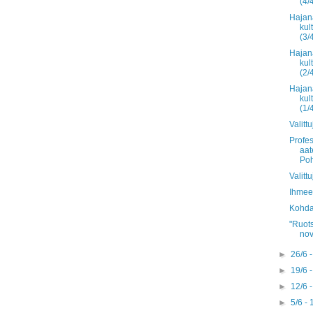
(4/
Hajan
kul
(3/
Hajan
kul
(2/
Hajan
kul
(1/
Valitt
Profes
aat
Poh
Valitt
Ihmee
Kohda
"Ruots
nov
►
26/6 
►
19/6 
►
12/6 
►
5/6 -