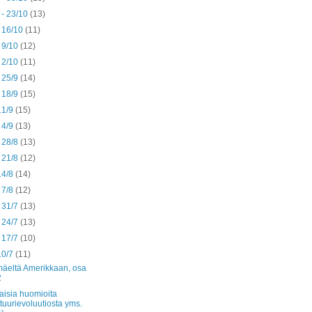
 - 23/10
(13)
- 16/10
(11)
- 9/10
(12)
- 2/10
(11)
- 25/9
(14)
- 18/9
(15)
 11/9
(15)
- 4/9
(13)
- 28/8
(13)
- 21/8
(12)
 14/8
(14)
- 7/8
(12)
- 31/7
(13)
- 24/7
(13)
- 17/7
(10)
 10/7
(11)
äeltä Amerikkaan, osa
2
aisia huomioita
ttuurievoluutiosta yms.