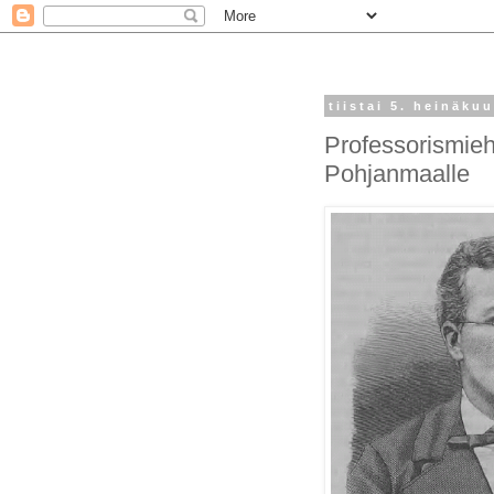
tiistai 5. heinäku
Professorismiehi
Pohjanmaalle