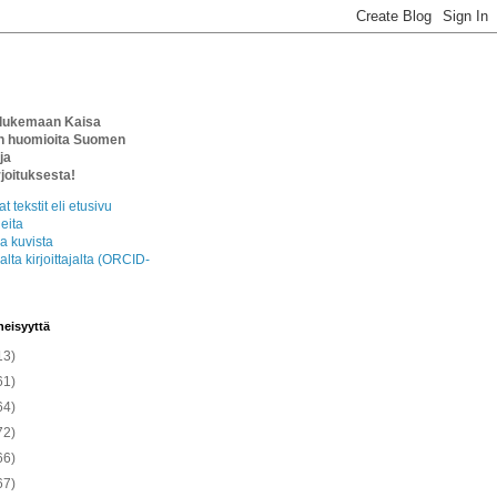
 lukemaan Kaisa
n huomioita Suomen
ja
rjoituksesta!
 tekstit eli etusivu
heita
ja kuvista
lta kirjoittajalta (ORCID-
eisyyttä
13)
61)
64)
72)
66)
67)