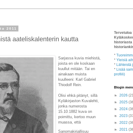
uta 2011
Tervetuloa
stä aateliskalenterin kautta
Kyläkoske
historiasta 
historianki
*
Tuoreimmat
Sarjassa kuvia miehistä,
*
Yleisiä ai
joista en ole koskaan
*
Lähteistä 
kuullut mitään. Tai en
*
Lisää sama
ainakaan muista
profiili)
kuulleeni: Karl Gabriel
Thiodolf Rein.
Blogin menn
Olisi ehkä pitänyt, sillä
►
2026
(2
Kyläkirjaston Kuvalehti,
►
2025
(3
jonka numerosta
►
2024
(3
15.10.1882 kuva on
►
2023
(3
poimittu, kertoo muun
muassa, että
►
2022
(3
►
2021
(3
Sanomakirjallisuu