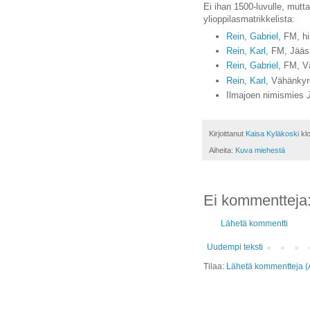
Ei ihan 1500-luvulle, mut
ylioppilasmatrikkelista:
Rein, Gabriel
, FM, h
Rein, Karl
, FM, Jääs
Rein, Gabriel
, FM, V
Rein, Karl
, Vähänkyr
Ilmajoen nimismies
Kirjoittanut
Kaisa Kyläkoski
kl
Aiheita:
Kuva miehestä
Ei kommentteja
Lähetä kommentti
Uudempi teksti
Tilaa:
Lähetä kommentteja (