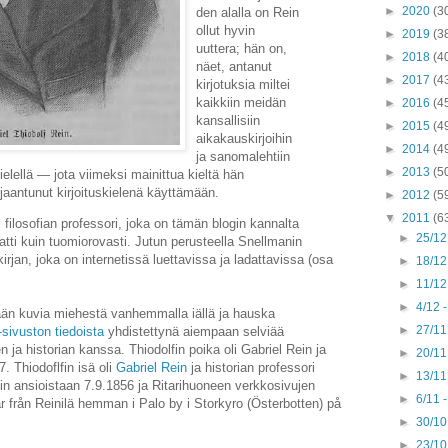
►
2020
(3
den alalla on Rein
ollut hyvin
►
2019
(3
uuttera; hän on,
►
2018
(4
näet, antanut
►
2017
(4
kirjotuksia miltei
kaikkiin meidän
►
2016
(4
kansallisiin
►
2015
(4
aikakauskirjoihin
►
2014
(4
ja sanomalehtiin
►
2013
(5
elellä — jota viimeksi mainittua kieltä hän
aantunut kirjoituskielenä käyttämään.
►
2012
(5
▼
2011
(6
 filosofian professori, joka on tämän blogin kannalta
►
25/12
ti kuin tuomiorovasti. Jutun perusteella Snellmanin
 kirjan, joka on internetissä luettavissa ja ladattavissa (osa
►
18/12
►
11/12
►
4/12 
än kuvia miehestä vanhemmalla iällä ja hauska
►
27/11
i-sivuston tiedoista
yhdistettynä aiempaan selviää
n ja historian kanssa. Thiodolfin poika oli Gabriel Rein ja
►
20/11
7. Thiodoflfin isä oli
Gabriel Rein
ja historian professori
►
13/11
in ansioistaan 7.9.1856 ja Ritarihuoneen verkkosivujen
►
6/11 
från Reinilä hemman i Palo by i Storkyro (Österbotten) på
►
30/10
►
23/10