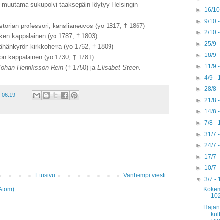
ta muutama sukupolvi taaksepäin löytyy Helsingin
►
16/10
►
9/10 
istorian professori, kanslianeuvos (yo 1817, † 1867)
►
2/10 
ken kappalainen (yo 1787, † 1803)
►
25/9 
ähänkyrön kirkkoherra (yo 1762, † 1809)
►
18/9 
ön kappalainen (yo 1730, † 1781)
►
11/9 
Johan Henriksson Rein
(† 1750) ja
Elisabet Steen
.
►
4/9 -
►
28/8 
o
06:19
►
21/8 
►
14/8 
►
7/8 -
►
31/7 
:
►
24/7 
►
17/7 
►
10/7 
Etusivu
Vanhempi viesti
▼
3/7 -
Atom)
Kokem
10
Hajan
kul